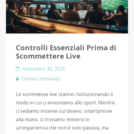
Controlli Essenziali Prima di
Scommettere Live
settembre 30, 2025
Oretta Lombardo
Le scommesse live stanno rivoluzionando il
modo in cui ci avviciniamo allo sport. Mentre
ci sediamo insieme sul divano, smartphone
alla mano, ci troviamo immersi in
un’esperienza che non è solo passiva, ma