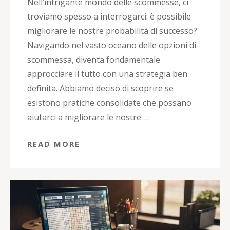
Nell’intrigante mondo delle scommesse, ci
troviamo spesso a interrogarci: è possibile
migliorare le nostre probabilità di successo?
Navigando nel vasto oceano delle opzioni di
scommessa, diventa fondamentale
approcciare il tutto con una strategia ben
definita. Abbiamo deciso di scoprire se
esistono pratiche consolidate che possano
aiutarci a migliorare le nostre …
READ MORE