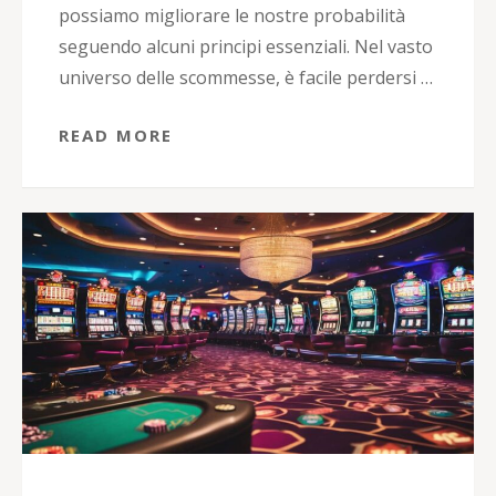
possiamo migliorare le nostre probabilità
seguendo alcuni principi essenziali. Nel vasto
universo delle scommesse, è facile perdersi …
READ MORE