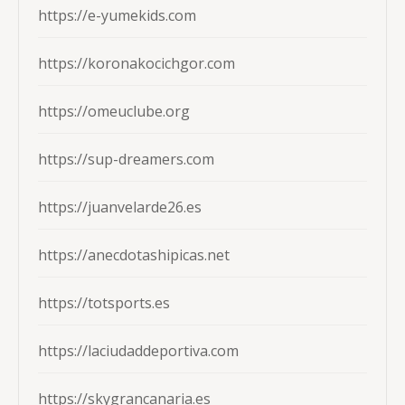
https://e-yumekids.com
https://koronakocichgor.com
https://omeuclube.org
https://sup-dreamers.com
https://juanvelarde26.es
https://anecdotashipicas.net
https://totsports.es
https://laciudaddeportiva.com
https://skygrancanaria.es