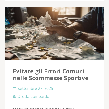
Evitare gli Errori Comuni
nelle Scommesse Sportive
settembre 27, 2025
Oretta Lombardo
Negli ultimi anni, lo scenario delle