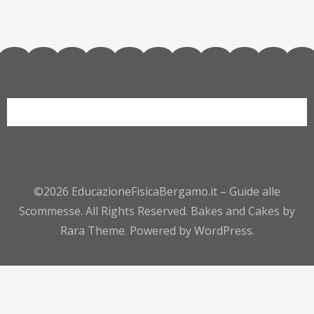
©2026
EducazioneFisicaBergamo.it – Guide alle
Scommesse
. All Rights Reserved.
Bakes and Cakes by
Rara Theme.
Powered by
WordPress.