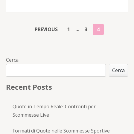
NAVIGAZIONE
…
PAGE
PAGE
PAGE
PREVIOUS
1
3
4
ARTICOLI
Cerca
Cerca
Recent Posts
Quote in Tempo Reale: Confronti per
Scommesse Live
Formati di Quote nelle Scommesse Sportive