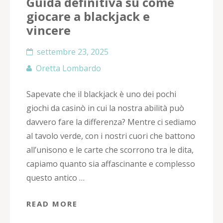
Guida definitiva su come
giocare a blackjack e
vincere
settembre 23, 2025
Oretta Lombardo
Sapevate che il blackjack è uno dei pochi
giochi da casinò in cui la nostra abilità può
davvero fare la differenza? Mentre ci sediamo
al tavolo verde, con i nostri cuori che battono
all’unisono e le carte che scorrono tra le dita,
capiamo quanto sia affascinante e complesso
questo antico …
READ MORE