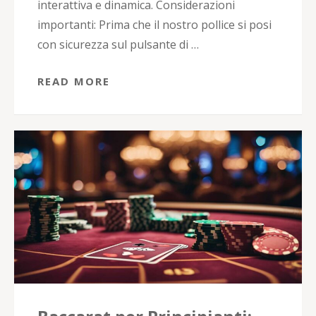
interattiva e dinamica. Considerazioni
importanti: Prima che il nostro pollice si posi
con sicurezza sul pulsante di …
READ MORE