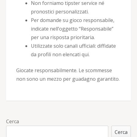
Non forniamo tipster service né
pronostici personalizzati.
Per domande su gioco responsabile,
indicate nell’oggetto “Responsabile”
per una risposta prioritaria.
Utilizzate solo canali ufficiali: diffidate
da profili non elencati qui.
Giocate responsabilmente. Le scommesse
non sono un mezzo per guadagno garantito.
Cerca
Cerca