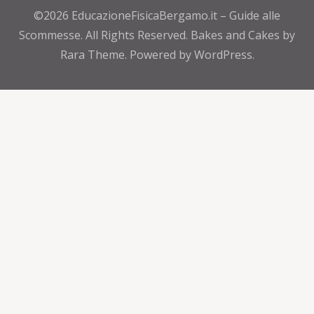
©2026
EducazioneFisicaBergamo.it – Guide alle
Scommesse
. All Rights Reserved.
Bakes and Cakes by
Rara Theme.
Powered by
WordPress.