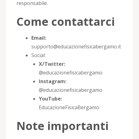
responsabile.
Come contattarci
Email:
supporto@educazionefisicabergamo.it
Social:
X/Twitter:
@educazionefisicabergamo
Instagram:
@educazionefisicabergamo
YouTube:
EducazioneFisicaBergamo
Note importanti