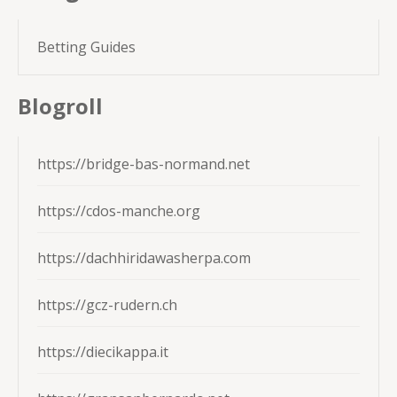
Betting Guides
Blogroll
https://bridge-bas-normand.net
https://cdos-manche.org
https://dachhiridawasherpa.com
https://gcz-rudern.ch
https://diecikappa.it