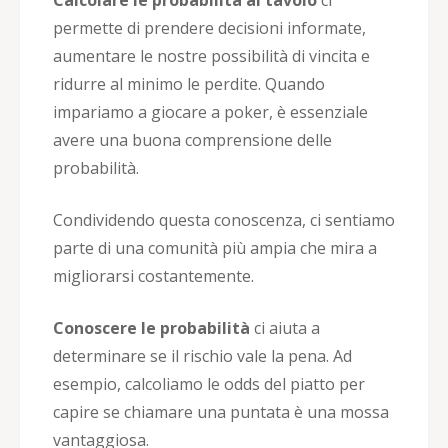
permette di prendere decisioni informate,
aumentare le nostre possibilità di vincita e
ridurre al minimo le perdite. Quando
impariamo a giocare a poker, è essenziale
avere una buona comprensione delle
probabilità.
Condividendo questa conoscenza, ci sentiamo
parte di una comunità più ampia che mira a
migliorarsi costantemente.
Conoscere le probabilità
ci aiuta a
determinare se il rischio vale la pena. Ad
esempio, calcoliamo le odds del piatto per
capire se chiamare una puntata è una mossa
vantaggiosa.