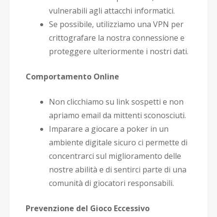
vulnerabili agli attacchi informatici.
Se possibile, utilizziamo una VPN per
crittografare la nostra connessione e
proteggere ulteriormente i nostri dati.
Comportamento Online
Non clicchiamo su link sospetti e non
apriamo email da mittenti sconosciuti.
Imparare a giocare a poker in un
ambiente digitale sicuro ci permette di
concentrarci sul miglioramento delle
nostre abilità e di sentirci parte di una
comunità di giocatori responsabili.
Prevenzione del Gioco Eccessivo