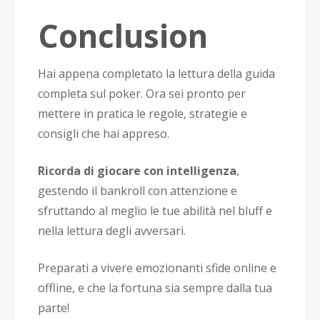
Conclusion
Hai appena completato la lettura della guida
completa sul poker. Ora sei pronto per
mettere in pratica le regole, strategie e
consigli che hai appreso.
Ricorda di giocare con intelligenza
,
gestendo il bankroll con attenzione e
sfruttando al meglio le tue abilità nel bluff e
nella lettura degli avversari.
Preparati a vivere emozionanti sfide online e
offline, e che la fortuna sia sempre dalla tua
parte!