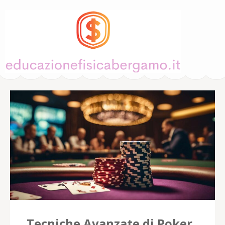
EducazioneFisicaBe
– Guide alle Sco
Tecniche Avanzate di Poker