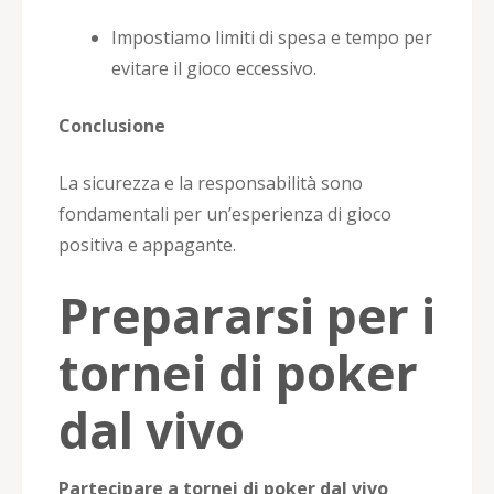
Impostiamo limiti di spesa e tempo per
evitare il gioco eccessivo.
Conclusione
La sicurezza e la responsabilità sono
fondamentali per un’esperienza di gioco
positiva e appagante.
Prepararsi per i
tornei di poker
dal vivo
Partecipare a tornei di poker dal vivo