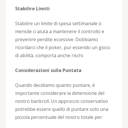
Stabilire Limiti
Stabilire un limite di spesa settimanale o
mensile ci aiuta a mantenere il controllo e
prevenire perdite eccessive. Dobbiamo
ricordarci che il poker, pur essendo un gioco
di abilità, comporta anche rischi.
Considerazioni sulla Puntata
Quando decidiamo quanto puntare, è
importante considerare la dimensione del
nostro bankroll. Un approccio conservativo
potrebbe essere quello di puntare solo una
piccola percentuale del nostro totale per: