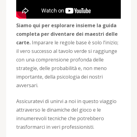
Siamo qui per esplorare insieme la guida
completa per diventare dei maestri delle
carte.
Imparare le regole base è solo l’inizio;
il vero successo al tavolo verde si raggiunge
con una comprensione profonda delle
strategie, delle probabilità e, non meno
importante, della psicologia dei nostri
avversari.
Assicuratevi di unirvi a noi in questo viaggio
attraverso le dinamiche del gioco e le
innumerevoli tecniche che potrebbero
trasformarci in veri professionisti.