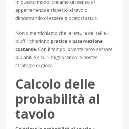
In questo modo, creiamo un senso di
appartenenza e rispetto al tavolo,
dimostrando di essere giocatori astuti.
Non dimentichiamo che la lettura dei tell e il
bluff richiedono
pratica
e
osservazione
costante
. Con il tempo, diventeremo sempre
più abili e sicuri, migliorando le nostre
strategie di gioco.
Calcolo delle
probabilità al
tavolo
Calcolare le probabilità al tavolo
ci