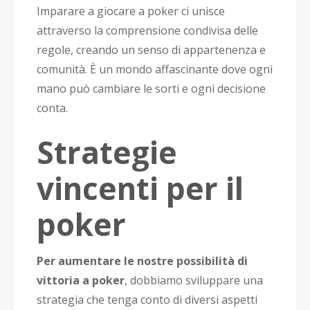
Imparare a giocare a poker ci unisce
attraverso la comprensione condivisa delle
regole, creando un senso di appartenenza e
comunità. È un mondo affascinante dove ogni
mano può cambiare le sorti e ogni decisione
conta.
Strategie
vincenti per il
poker
Per aumentare le nostre possibilità di
vittoria a poker
, dobbiamo sviluppare una
strategia che tenga conto di diversi aspetti