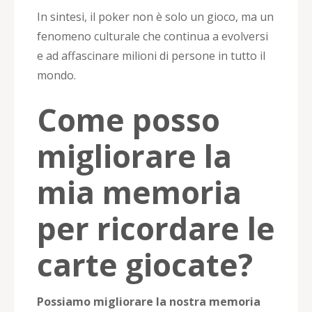
In sintesi, il poker non è solo un gioco, ma un
fenomeno culturale che continua a evolversi
e ad affascinare milioni di persone in tutto il
mondo.
Come posso
migliorare la
mia memoria
per ricordare le
carte giocate?
Possiamo migliorare la nostra memoria