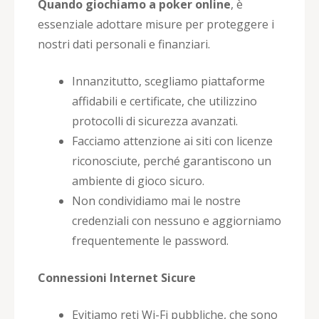
Quando giochiamo a poker online
, è
essenziale adottare misure per proteggere i
nostri dati personali e finanziari.
Innanzitutto, scegliamo piattaforme
affidabili e certificate, che utilizzino
protocolli di sicurezza avanzati.
Facciamo attenzione ai siti con licenze
riconosciute, perché garantiscono un
ambiente di gioco sicuro.
Non condividiamo mai le nostre
credenziali con nessuno e aggiorniamo
frequentemente le password.
Connessioni Internet Sicure
Evitiamo reti Wi-Fi pubbliche, che sono