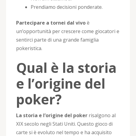
Prendiamo decisioni ponderate.
Partecipare a tornei dal vivo
è
un’opportunità per crescere come giocatori e
sentirci parte di una grande famiglia
pokeristica.
Qual è la storia
e l’origine del
poker?
La storia e l’origine del poker
risalgono al
XIX secolo negli Stati Uniti. Questo gioco di
carte si è evoluto nel tempo e ha acquisito