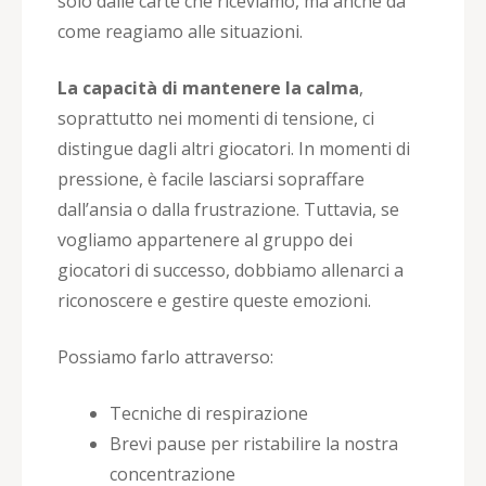
solo dalle carte che riceviamo, ma anche da
come reagiamo alle situazioni.
La capacità di mantenere la calma
,
soprattutto nei momenti di tensione, ci
distingue dagli altri giocatori. In momenti di
pressione, è facile lasciarsi sopraffare
dall’ansia o dalla frustrazione. Tuttavia, se
vogliamo appartenere al gruppo dei
giocatori di successo, dobbiamo allenarci a
riconoscere e gestire queste emozioni.
Possiamo farlo attraverso:
Tecniche di respirazione
Brevi pause per ristabilire la nostra
concentrazione