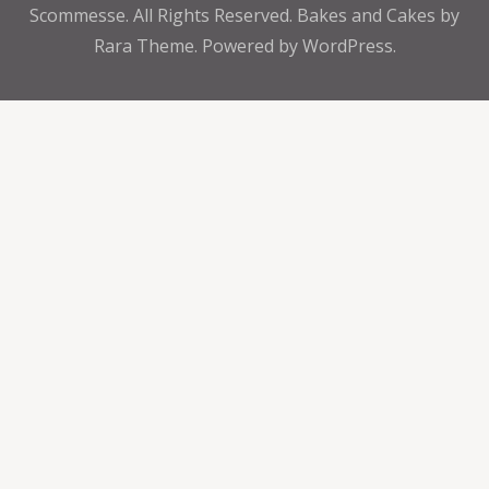
Scommesse
. All Rights Reserved.
Bakes and Cakes by
Rara Theme.
Powered by
WordPress.