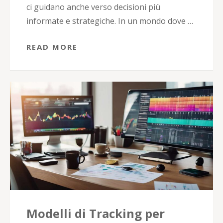
ci guidano anche verso decisioni più
informate e strategiche. In un mondo dove …
READ MORE
Modelli di Tracking per