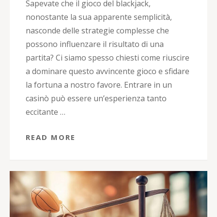
Sapevate che il gioco del blackjack,
nonostante la sua apparente semplicità,
nasconde delle strategie complesse che
possono influenzare il risultato di una
partita? Ci siamo spesso chiesti come riuscire
a dominare questo avvincente gioco e sfidare
la fortuna a nostro favore. Entrare in un
casinò può essere un’esperienza tanto
eccitante …
READ MORE