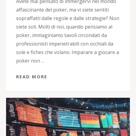
Avete mai pensato di immergervi nel mondo
affascinante del poker, ma vi siete sentiti
sopraffatti dalle regole e dalle strategie? Non
siete soli. Molti di noi, quando pensiamo al
poker, immaginiamo tavoli circondati da
professionisti impenetrabili con occhiali da
sole e fiches che volano. Imparare a giocare a
poker non …
READ MORE