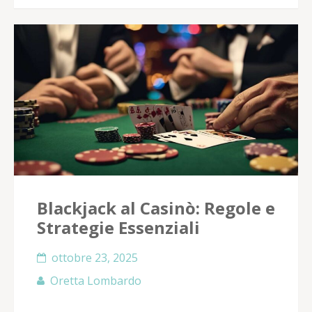
Blackjack al Casinò: Regole e
Strategie Essenziali
ottobre 23, 2025
Oretta Lombardo