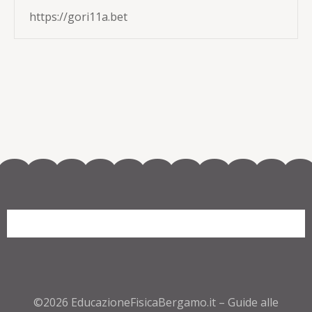
https://gori11a.bet
©2026
EducazioneFisicaBergamo.it – Guide alle