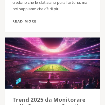
credono che le slot siano pura fortuna, ma
noi sappiamo che c’è di più …
READ MORE
Trend 2025 da Monitorare