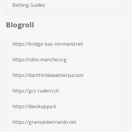
Betting Guides
Blogroll
https://bridge-bas-normand.net
https://cdos-manche.org
https://dachhiridawasherpa.com
https://gcz-rudern.ch
https://diecikappa.it
https://gransanbernardo.net