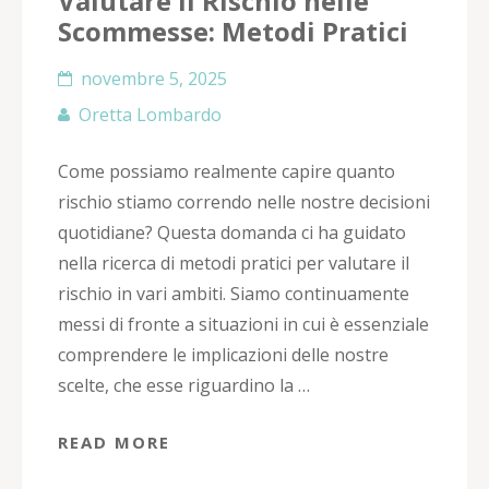
Valutare il Rischio nelle
Scommesse: Metodi Pratici
novembre 5, 2025
Oretta Lombardo
Come possiamo realmente capire quanto
rischio stiamo correndo nelle nostre decisioni
quotidiane? Questa domanda ci ha guidato
nella ricerca di metodi pratici per valutare il
rischio in vari ambiti. Siamo continuamente
messi di fronte a situazioni in cui è essenziale
comprendere le implicazioni delle nostre
scelte, che esse riguardino la …
READ MORE