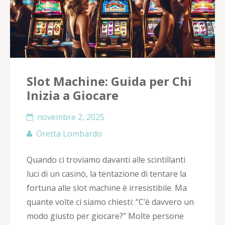
Slot Machine: Guida per Chi
Inizia a Giocare
novembre 2, 2025
Oretta Lombardo
Quando ci troviamo davanti alle scintillanti
luci di un casinò, la tentazione di tentare la
fortuna alle slot machine è irresistibile. Ma
quante volte ci siamo chiesti: “C’è davvero un
modo giusto per giocare?” Molte persone