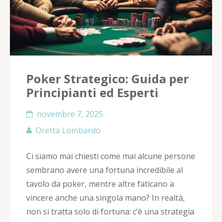
Poker Strategico: Guida per
Principianti ed Esperti
novembre 7, 2025
Oretta Lombardo
Ci siamo mai chiesti come mai alcune persone
sembrano avere una fortuna incredibile al
tavolo da poker, mentre altre faticano a
vincere anche una singola mano? In realtà,
non si tratta solo di fortuna: c’è una strategia